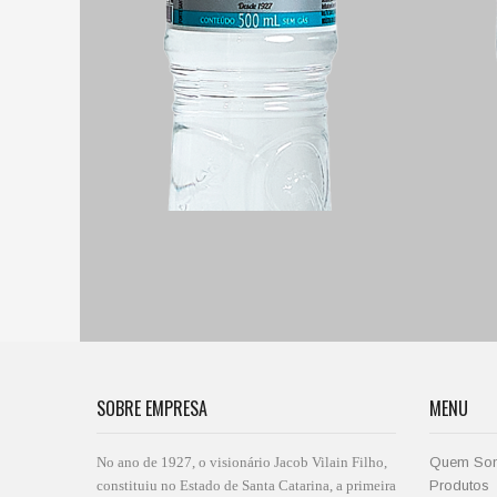
SOBRE EMPRESA
MENU
No ano de 1927, o visionário Jacob Vilain Filho,
Quem So
constituiu no Estado de Santa Catarina, a primeira
Produtos
envasadora de Água Mineral do sul do país. A
Seja um Di
princípio uma pequena empresa, ...
Onde Com