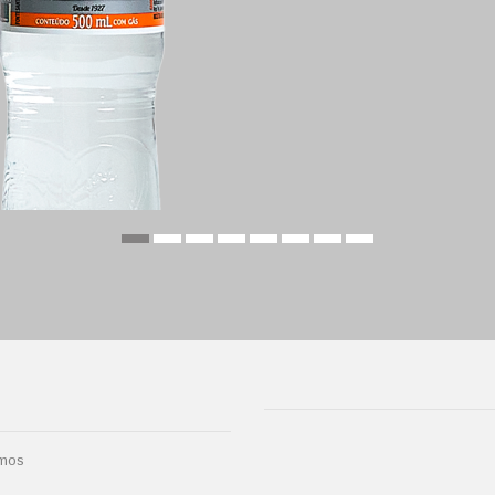
mos
stribuidor
prar