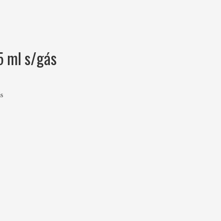
5 ml s/gás
ás