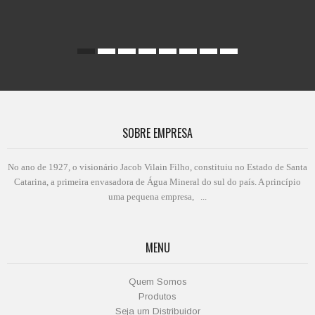
SOBRE EMPRESA
No ano de 1927, o visionário Jacob Vilain Filho, constituiu no Estado de Santa
Catarina, a primeira envasadora de Água Mineral do sul do país. A princípio
uma pequena empresa, ...
MENU
Quem Somos
Produtos
Seja um Distribuidor