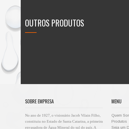
OUTROS PRODUTOS
SOBRE EMPRESA
MENU
No ano de 1927, o visionário Jacob Vilain Filho,
Quem So
constituiu no Estado de Santa Catarina, a primeira
Produtos
envasadora de Água Mineral do sul do país. A
Seja um Di