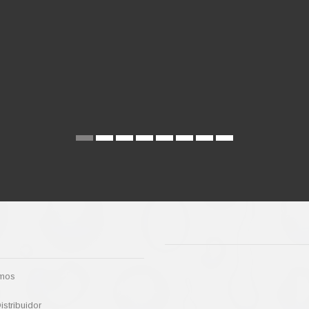
mos
stribuidor