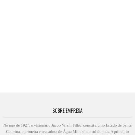
SOBRE EMPRESA
No ano de 1927, o visionário Jacob Vilain Filho, constituiu no Estado de Santa
Catarina, a primeira envasadora de Água Mineral do sul do país. A princípio