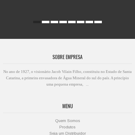
SOBRE EMPRESA
No ano de 1927, o visionário Jacob Vilain Filho, constituiu no Estado de Santa
Catarina, a primeira envasadora de Água Mineral do sul do país. A princípio
uma pequena empresa, ...
MENU
Quem Somos
Produtos
Seja um Distribuidor